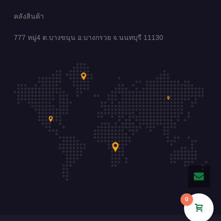
คลังสินค้า
777 หมู่4 ต.บางขนุน อ.บางกรวย จ.นนทบุรี 11130
0