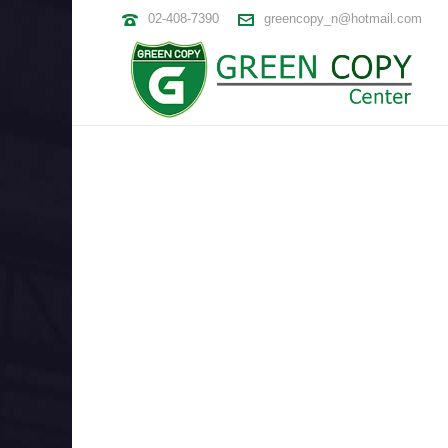
02-408-7390
greencopy_n@hotmail.com