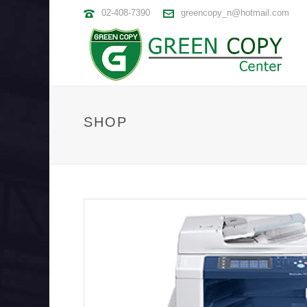
02-408-7390
greencopy_n@hotmail.com
SHOP