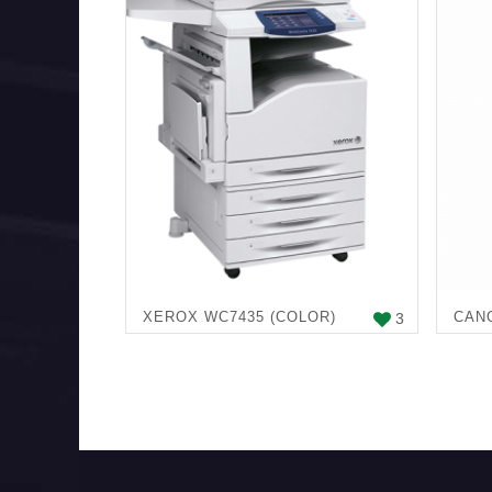
XEROX WC7435 (COLOR)
CANO
3