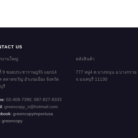
NTACT US
ักงานใหญ่
คลังสินค้า
ี่ 9 ซอยประชาราษฎร์5 แยก14
777 หมู่4 ต.บางขนุน อ.บางกรวย
 ตลาดขวัญ อำเภอเมือง จังหวัด
จ.นนทบุรี 11130
ุรี
ne:
02-408-7390, 087-827-8333
l:
greencopy_n@hotmail.com
ebook:
greencopyimportusa
:
greencopy