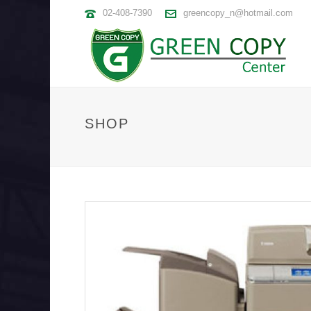
02-408-7390
greencopy_n@hotmail.com
SHOP