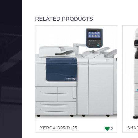
RELATED PRODUCTS
XEROX D95/D125
SHA
2