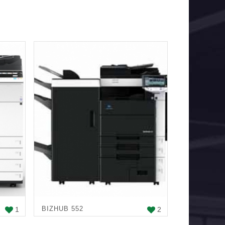
BIZHUB 552
1
2