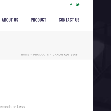
ABOUT US
PRODUCT
CONTACT US
HOME
»
PRODUCTS
»
CANON ADV 6065
conds or Less