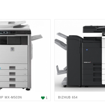
RP MX-M503N
BIZHUB 654
1